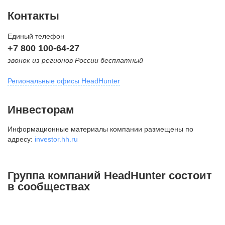
Контакты
Единый телефон
+7 800 100-64-27
звонок из регионов России бесплатный
Региональные офисы HeadHunter
Москва
Инвесторам
внутригородская территория
Информационные материалы компании размещены по
Муниципальный округ Тверской,
адресу:
investor.hh.ru
2-я Брестская ул., д. 48,
помещение 25
+7 495 974-64-27
Группа компаний HeadHunter состоит
+7 495 980-64-27
в сообществах
+7 495 134-92-24
press@hh.ru