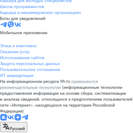
Карьера для молодых специалистов
pr@nsk.hh.ru
Школа программистов
Карьера в некоммерческих организациях
Минск
Боты для уведомлений
пр-т Дзержинского, д. 57,
10 этаж, помещение 45-1
Мобильное приложение
+375 (17)
336-03-02
Этика и комплаенс
pr@rabota.by
Оказание услуг
Использование сайтов
Алматы
Защита персональных данных
Пользовательское соглашение
пр. Абая, д. 151, БЦ Алатау,
ИТ аккредитация
12 этаж, офис 1209
На информационном ресурсе hh.ru
применяются
+7 727 232-13-13
рекомендательные технологии
(информационные технологии
pr@headhunter.com.kz
предоставления информации на основе сбора, систематизации
и анализа сведений, относящихся к предпочтениям пользователей
сети «Интернет», находящихся на территории Российской
Федерации)
Русский