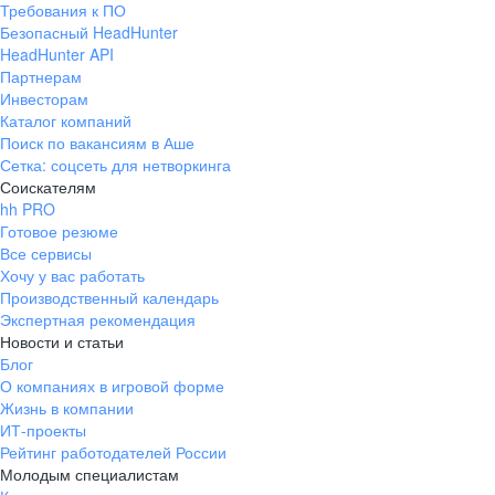
Требования к ПО
pr@ural.hh.ru
Безопасный HeadHunter
HeadHunter API
Краснодар
Партнерам
Инвесторам
ул. Янковского, д. 169, 7 этаж,
Каталог компаний
706 каб.
Поиск по вакансиям в Аше
+7 861 205-55-57
Сетка: соцсеть для нетворкинга
pr@krd.hh.ru
Соискателям
hh PRO
Готовое резюме
Владивосток
Все сервисы
пер. Ланинский д. 4, офис 3.4
Хочу у вас работать
Производственный календарь
+7 423 202-33-28
Экспертная рекомендация
pr@dv.hh.ru
Новости и статьи
Блог
Новосибирск
О компаниях в игровой форме
Жизнь в компании
ул. Большевистская, д. 35,
ИТ-проекты
помещение 21
Рейтинг работодателей России
+7 383 207-94-64
Молодым специалистам