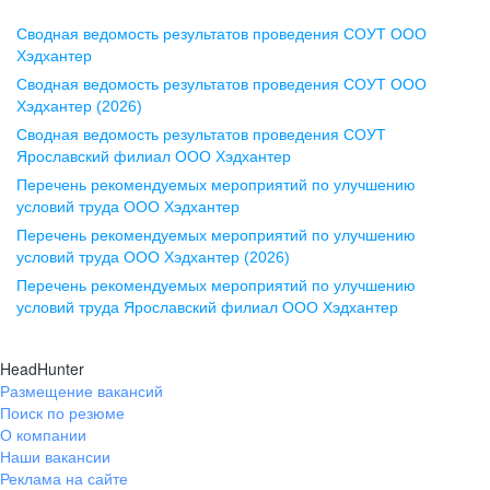
Сводная ведомость результатов проведения СОУТ ООО
Воронеж
Хэдхантер
Сводная ведомость результатов проведения СОУТ ООО
ул. Комиссаржевской, д. 10,
Хэдхантер (2026)
офис 1212
Сводная ведомость результатов проведения СОУТ
+7 473 280-05-05
Ярославский филиал ООО Хэдхантер
pr@vrn.hh.ru
Перечень рекомендуемых мероприятий по улучшению
условий труда ООО Хэдхантер
Казань
Перечень рекомендуемых мероприятий по улучшению
ул. Спартаковская, д. 2А, этаж 3,
условий труда ООО Хэдхантер (2026)
помещение 15
Перечень рекомендуемых мероприятий по улучшению
условий труда Ярославский филиал ООО Хэдхантер
+7 843 212-12-50
pr@kzn.hh.ru
HeadHunter
Размещение вакансий
Екатеринбург
Поиск по резюме
ул. Боевых Дружин, стр. 20,
О компании
5 этаж, офис 505, 521
Наши вакансии
Реклама на сайте
+7 343 226-79-99