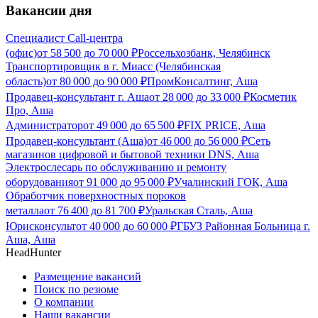
Вакансии дня
Специалист Call-центра
(офис)
от
58 500
до
70 000
₽
Россельхозбанк, Челябинск
Транспортировщик в г. Миасс (Челябинская
область)
от
80 000
до
90 000
₽
ПромКонсалтинг, Аша
Продавец-консультант г. Аша
от
28 000
до
33 000
₽
Косметик
Про, Аша
Администратор
от
49 000
до
65 500
₽
FIX PRICE, Аша
Продавец-консультант (Аша)
от
46 000
до
56 000
₽
Сеть
магазинов цифровой и бытовой техники DNS, Аша
Электрослесарь по обслуживанию и ремонту
оборудования
от
91 000
до
95 000
₽
Учалинский ГОК, Аша
Обработчик поверхностных пороков
металла
от
76 400
до
81 700
₽
Уральская Сталь, Аша
Юрисконсульт
от
40 000
до
60 000
₽
ГБУЗ Районная Больница г.
Аша, Аша
HeadHunter
Размещение вакансий
Поиск по резюме
О компании
Наши вакансии