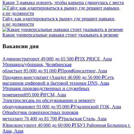
Какие 3 навыка освоить, чтобы карьера сдвинулась с места
Гайд: как адаптироваться к рынку, где решают навыки,
а не должности
Какие универсальные навыки стоит указывать в резюме
Вакансии дня
Администратор
от
49 000
до
65 500
₽
FIX PRICE, Аша
Уборщица/уборщик, Челябинская
область
от
85 000
до
91 000
₽
ПромКонсалтинг, Аша
Продавец-консультант (Аша)
от
46 000
до
56 000
₽
Сеть
магазинов цифровой и бытовой техники DNS, Аша
Уборщик производственных и служебных
помещений
95 000
₽
iFCM, Аша
Электрослесарь по обслуживанию и ремонту
оборудования
от
91 000
до
95 000
₽
Учалинский ГОК, Аша
Обработчик поверхностных пороков
металла
от
76 400
до
81 700
₽
Уральская Сталь, Аша
Юрисконсульт
от
40 000
до
60 000
₽
ГБУЗ Районная Больница г.
Аша, Аша