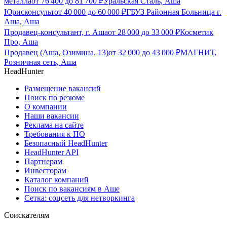
металла
от
76 400
до
81 700
₽
Уральская Сталь, Аша
Юрисконсульт
от
40 000
до
60 000
₽
ГБУЗ Районная Больница г.
Аша, Аша
Продавец-консультант, г. Аша
от
28 000
до
33 000
₽
Косметик
Про, Аша
Продавец (Аша, Озимина, 13)
от
32 000
до
43 000
₽
МАГНИТ,
Розничная сеть, Аша
HeadHunter
Размещение вакансий
Поиск по резюме
О компании
Наши вакансии
Реклама на сайте
Требования к ПО
Безопасный HeadHunter
HeadHunter API
Партнерам
Инвесторам
Каталог компаний
Поиск по вакансиям в Аше
Сетка: соцсеть для нетворкинга
Соискателям