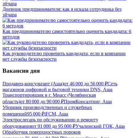
Дневник предпринимателя: как я искала сотрудника без
эйчара
Как предпринимателю самостоятельно оценить кандидата: 6
методов
Как руководителю проверить кандидата, если в компании
нет службы безопасности
Вакансии дня
Продавец-консультант (Аша)
от
46 000
до
56 000
₽
Сеть
магазинов цифровой и бытовой техники DNS, Аша
Транспортировщик в г. Миасс (Челябинская
область)
от
80 000
до
90 000
₽
ПромКонсалтинг, Аша
Уборщик производственных и служебных
помещений
95 000
₽
iFCM, Аша
Электрослесарь по обслуживанию и ремонту
оборудования
от
91 000
до
95 000
₽
Учалинский ГОК, Аша
Обработчик поверхностных пороков