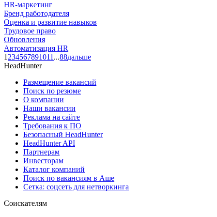
HR-маркетинг
Бренд работодателя
Оценка и развитие навыков
Трудовое право
Обновления
Автоматизация HR
1
2
3
4
5
6
7
8
9
10
11
...
88
дальше
HeadHunter
Размещение вакансий
Поиск по резюме
О компании
Наши вакансии
Реклама на сайте
Требования к ПО
Безопасный HeadHunter
HeadHunter API
Партнерам
Инвесторам
Каталог компаний
Поиск по вакансиям в Аше
Сетка: соцсеть для нетворкинга
Соискателям