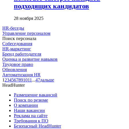
подходящих кандидатов
28 ноября 2025
HR-беседы
Управление персоналом
Поиск персонала
Собеседования
HR-маркетинг
Бренд работодателя
Оценка и развитие навыков
Трудовое право
Обновления
Автоматизация HR
1
2
3
4
5
6
7
8
9
10
11
...
47
дальше
HeadHunter
Размещение вакансий
Поиск по резюме
О компании
Наши вакансии
Реклама на сайте
Требования к ПО
Безопасный HeadHunter