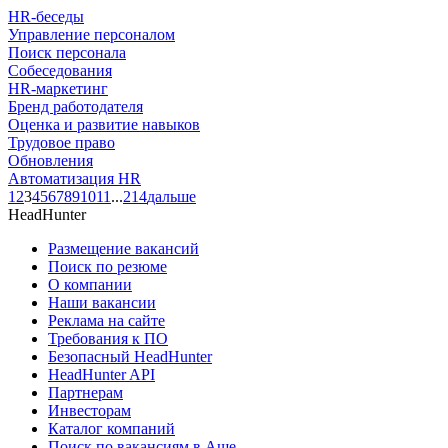
HR-беседы
Управление персоналом
Поиск персонала
Собеседования
HR-маркетинг
Бренд работодателя
Оценка и развитие навыков
Трудовое право
Обновления
Автоматизация HR
1
2
3
4
5
6
7
8
9
10
11
...
214
дальше
HeadHunter
Размещение вакансий
Поиск по резюме
О компании
Наши вакансии
Реклама на сайте
Требования к ПО
Безопасный HeadHunter
HeadHunter API
Партнерам
Инвесторам
Каталог компаний
Поиск по вакансиям в Аше