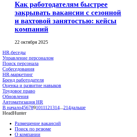
Как работодателям быстрее
закрывать вакансии с сезонной
и вахтовой занятостью: кейсы
компаний
22 октября 2025
HR-беседы
Управление персоналом
Поиск персонала
Собеседования
HR-маркетинг
Бренд работодателя
Оценка и развитие навыков
Трудовое право
Обновления
Автоматизация HR
В начало
4
5
6
7
8
9
10
11
12
13
14
...
214
дальше
HeadHunter
Размещение вакансий
Поиск по резюме
О компании