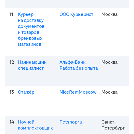
11
Курьер
ООО Курьерист
Москва
на доставку
документов
и товаров
брендовых
магазинов
12
Начинающий
Альфа-Банк.
Москва
специалист
Работа без опыта
13
Стажёр
NiceRemMoscow
Москва
14
Ночной
Petshopru
Санкт-
комплектовщик
Петербург