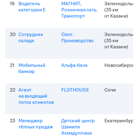
19
Водитель
МАГНИТ,
Зеленодольск
категории Е
Розничная сеть.
(35 км
Транспорт
от Казани)
20
Сотрудник
Ozon
Зеленодольск
склада
Производство
(35 км
от Казани)
21
Мобильный
Альфа-банк
Новосибирск
банкир
22
Агент
FLЭTHOUSE
Сочи
на входящий
поток клиентов
23
Менеджер
Детский центр
Екатеринбург
тёплых продаж
Шамиля
Ахмадуллина