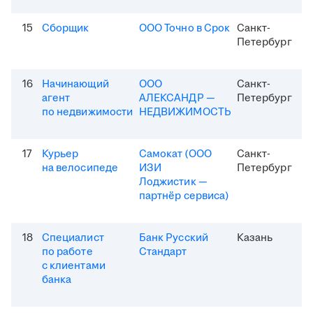
15
Сборщик
ООО Точно в Срок
Санкт-
Петербург
16
Начинающий
ООО
Санкт-
агент
АЛЕКСАНДР —
Петербург
по недвижимости
НЕДВИЖИМОСТЬ
17
Курьер
Самокат (ООО
Санкт-
на велосипеде
ИЗИ
Петербург
Лоджистик —
партнёр сервиса)
18
Специалист
Банк Русский
Казань
по работе
Стандарт
с клиентами
банка