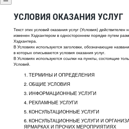
УСЛОВИЯ ОКАЗАНИЯ УСЛУГ
Текст этих условий оказания услуг (Условия) действителен
изменен Хэдхантером в одностороннем порядке путем раз
Хэдхантера.
В Условиях используются заголовки, обозначающие название
в которых описываются условия оказания услуг.
В Условиях используются ссылки на пункты, состоящие тольк
Условий.
1. ТЕРМИНЫ И ОПРЕДЕЛЕНИЯ
2. ОБЩИЕ УСЛОВИЯ
3. ИНФОРМАЦИОННЫЕ УСЛУГИ
1.1. Хэдхантер, или
Хэдхантер, ООО «Хэдх
4. РЕКЛАМНЫЕ УСЛУГИ
HeadHunter, или
г. Москва, внутригор
2.1. Типы и статусы регистрации
5. КОНСУЛЬТАЦИОННЫЕ УСЛУГИ
Исполнитель
Тверской,
2-я
Брестска
Типы регистрации
3.1. Предоставление доступа к базе данн
2.2. Активация услуг
6. КОНСУЛЬТАЦИОННЫЕ УСЛУГИ И ОРГАНИЗ
о трудоустройстве с возможностью просмо
Описание и активация
ЯРМАРКАХ И ПРОЧИХ МЕРОПРИЯТИЯХ
Хэдхантер — администра
2.1.1. Заказчику может быть присвоен один
4.0. Общие условия оказания рекламных ус