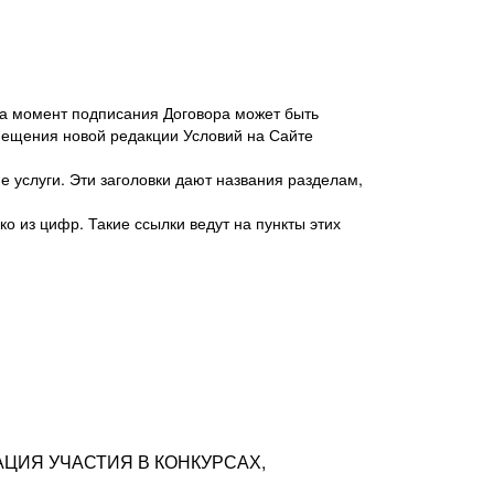
 на момент подписания Договора может быть
мещения новой редакции Условий на Сайте
 услуги. Эти заголовки дают названия разделам,
о из цифр. Такие ссылки ведут на пункты этих
антер», ИНН 7718620740, адрес: 125047,
одская территория Муниципальный округ
я улица, дом 48, помещ. 25
ых резюме с предложениями Соискателей
АЦИЯ УЧАСТИЯ В КОНКУРСАХ,
тра контактной информации Соискателя
тор сайтов: hh.ru, talantix.ru и других
 из Типов регистраций.
луг