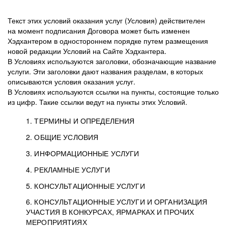
Текст этих условий оказания услуг (Условия) действителен
на момент подписания Договора может быть изменен
Хэдхантером в одностороннем порядке путем размещения
новой редакции Условий на Сайте Хэдхантера.
В Условиях используются заголовки, обозначающие название
услуги. Эти заголовки дают названия разделам, в которых
описываются условия оказания услуг.
В Условиях используются ссылки на пункты, состоящие только
из цифр. Такие ссылки ведут на пункты этих Условий.
1. ТЕРМИНЫ И ОПРЕДЕЛЕНИЯ
2. ОБЩИЕ УСЛОВИЯ
3. ИНФОРМАЦИОННЫЕ УСЛУГИ
1.1. Хэдхантер, или
Хэдхантер, ООО
4. РЕКЛАМНЫЕ УСЛУГИ
HeadHunter, или
«Хэдхантер», ИНН
2.1. Типы и статусы регистрации
5. КОНСУЛЬТАЦИОННЫЕ УСЛУГИ
Исполнитель
7718620740, адрес:
Типы регистрации
3.1. Предоставление доступа к базе данных
2.2. Активация услуг
6. КОНСУЛЬТАЦИОННЫЕ УСЛУГИ И ОРГАНИЗАЦИЯ
125047, г. Москва,
резюме с предложениями Соискателей
Описание и активация
УЧАСТИЯ В КОНКУРСАХ, ЯРМАРКАХ И ПРОЧИХ
2.1.1. Заказчику может быть присвоен один
4.0. Общие условия оказания рекламных услуг
внутригородская
о трудоустройстве с возможностью просмотра
МЕРОПРИЯТИЯХ
из Типов регистраций.
территория
4.0.1. Хэдхантер оказывает Заказчику услугу