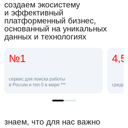
создаем экосистему
и эффективный
платформенный бизнес,
основанный на уникальных
данных и технологиях
4,5
ка работы
в мире ***
средняя оценка hh.ru как ра
знаем, что для нас важно