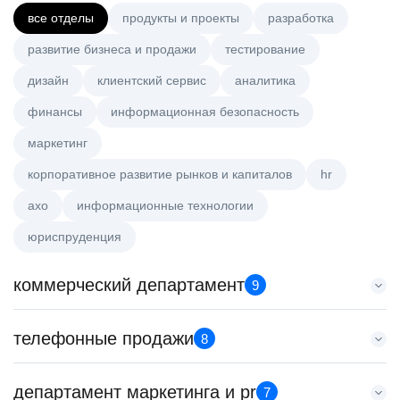
все отделы
продукты и проекты
разработка
развитие бизнеса и продажи
тестирование
дизайн
клиентский сервис
аналитика
финансы
информационная безопасность
маркетинг
корпоративное развитие рынков и капиталов
hr
axo
информационные технологии
юриспруденция
коммерческий департамент
9
Старший аналитик клиентской эффективности
телефонные продажи
8
HeadHunter::Коммерческий департамент
3 авг. 2026
Специалист телемаркетинга
департамент маркетинга и pr
з/п не указана
7