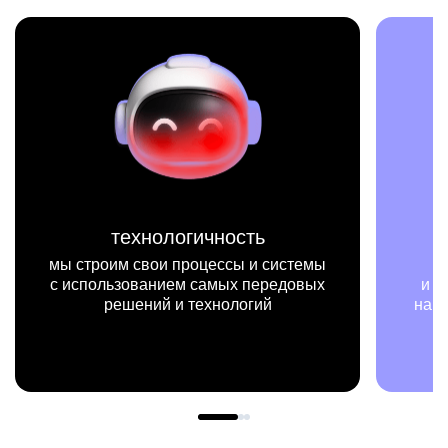
ехнологичность
мисси
 свои процессы и системы
мы на конкретн
зованием самых передовых
и примерах видим, к
шений и технологий
нашей работы меняю