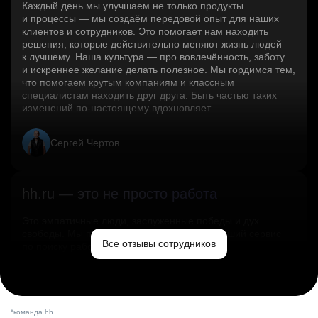
Каждый день мы улучшаем не только продукты
и процессы — мы создаём передовой опыт для наших
клиентов и сотрудников. Это помогает нам находить
решения, которые действительно меняют жизнь людей
к лучшему. Наша культура — про вовлечённость, заботу
и искреннее желание делать полезное. Мы гордимся тем,
что помогаем крутым компаниям и классным
специалистам находить друг друга. Быть частью таких
изменений по‑настоящему вдохновляет.
Сергей Чертов
hh.ru — это не просто работа
Это эмпатичные люди, заслуженные победы и дух
свободы. Мы помогаем миру и создаём лучший сервис
Все отзывы сотрудников
по поиску работы в стране.
Ольга Емельянова
*команда hh