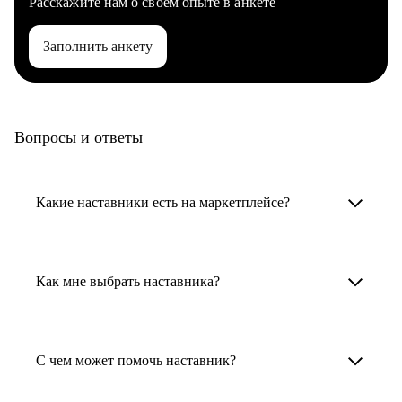
Расскажите нам о своем опыте в анкете
Заполнить анкету
Вопросы и ответы
Какие наставники есть на маркетплейсе?
Карьерные наставники — это HR-
специалисты, карьерные консультанты,
Как мне выбрать наставника?
психологи, резюмерайтеры и менторы.
Умный поиск поможет в три клика выбрать
Менторы работают в ИТ, дизайне, других
наставника для достижения вашей цели.
С чем может помочь наставник?
узкоспециализированных сферах. Они
помогут прокачать навыки, построить