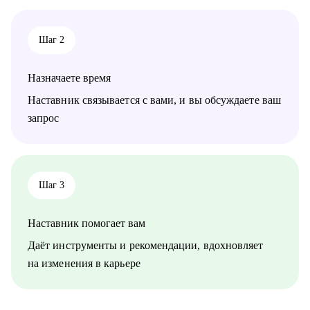
Кому могу помочь:
• Всем специалистам в сфере ИТ и маркетинга, кто хочет
строить карьеру за рубежом
Шаг 2
• Руководителям и тем, кто хочет дорасти до управленческих
позиций
Назначаете время
Наставник связывается с вами, и вы обсуждаете ваш
запрос
Шаг 3
Наставник помогает вам
Даёт инструменты и рекомендации, вдохновляет
на изменения в карьере