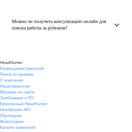
резюме под международные стандарты
текущем месте работы и о том, кому он будет
Профессиональная помощь в поиске работы
и рекомендации по прохождению интервью.
полезен, с какими запросами работает.
за границей включает подготовку резюме
Можно ли получить консультацию онлайн для
Вы точно найдёте того, кто вам нужен!
на иностранном языке, подбор вакансий,
поиска работы за рубежом?
адаптацию к международному рынку труда
Да, карьерные эксперты hh.ru оказывают
и советы по успешному трудоустройству.
помощь в поиске работы за границей онлайн,
помогая выбрать страну, вакансию, а также
HeadHunter
эффективно пройти все этапы собеседования.
Размещение вакансий
Поиск по резюме
О компании
Наши вакансии
Реклама на сайте
Требования к ПО
Безопасный HeadHunter
HeadHunter API
Партнерам
Инвесторам
Каталог компаний