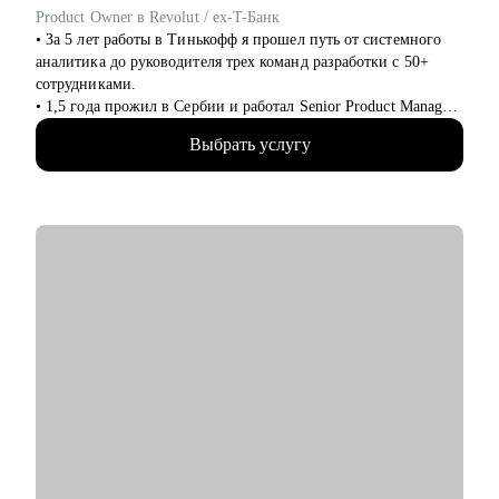
Product Owner в Revolut / ex-T-Банк
• За 5 лет работы в Тинькофф я прошел путь от системного
аналитика до руководителя трех команд разработки с 50+
сотрудниками.
• 1,5 года прожил в Сербии и работал Senior Product Manager
удаленно в международном стартапе, специализирующемся
Выбрать услугу
на CPaaS-решениях (США, Швеция, Австралия).
• Жил в Дубае, переехал в Барселону и работаю Senior
Product Owner в Revolut.
• Провел 200+ консультаций (мои менти смогли
релоцироваться в Европу, пройти собеседования на
выбранные позиции, почувствовать уверенность в своих
силах).
• Провел 100+ собеседований (QA, аналитики, разработчики,
PM).
С чем помогу:
• Усиление вашего резюме, LinkedIn, сопроводительного
письма: расскажу на что hr и нанимающие менеджеры
обращают внимание, помогу выделить достижения
• Тестовое собеседование: расскажу как себя правильно
презентовать, как отвечать на популярные вопросы и за чем