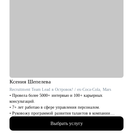
Ксения
Шепелева
Recruitment Team Lead в Островок! / ex-Coca-Cola, Mars
• Провела более 5000+ интервью и 100+ карьерных
консультаций.
• 7+ лет работаю в сфере управления персоналом.
• Руковожу программой развития талантов в компании
Островок!
Выбрать услугу
• Сертифицированный коуч американской психологической
ассоциации ICTA.