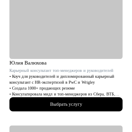
Юлия
Валюхова
Карьерный консультант топ-менеджеров и руководителей
• Коуч для руководителей и дипломированный карьерный
консультант с HR-экспертизой в PwC и Wrigley
• Создала 1000+ продающих резюме
• Консультировала мидл и топ-менеджеров из Сбера, ВТБ,
Газпрома, РЖД, Минстроя РФ
Выбрать услугу
• Глубоко знаю систему отбора в российских компаниях и
требования работодателей
• Помогаю не просто «упаковать» опыт, а выстроить
карьерную стратегию на российском рынке труда