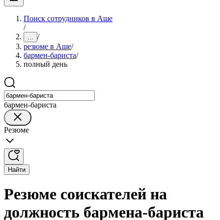
Поиск сотрудников в Аше
/
/
...
резюме в Аше
/
бармен-бариста
/
полный день
бармен-бариста
Резюме
Найти
Резюме соискателей на
должность бармена-бариста