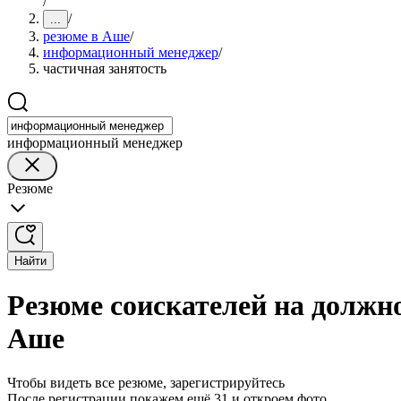
/
/
...
резюме в Аше
/
информационный менеджер
/
частичная занятость
информационный менеджер
Резюме
Найти
Резюме соискателей на должн
Аше
Чтобы видеть все резюме, зарегистрируйтесь
После регистрации покажем ещё 31 и откроем фото