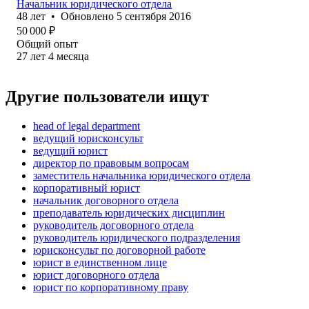
Начальник юридического отдела
48
лет
•
Обновлено
5 сентября 2016
50 000
₽
Общий опыт
27
лет
4
месяца
Другие пользователи ищут
head of legal department
ведущий юрисконсульт
ведущий юрист
директор по правовым вопросам
заместитель начальника юридического отдела
корпоративный юрист
начальник договорного отдела
преподаватель юридических дисциплин
руководитель договорного отдела
руководитель юридического подразделения
юрисконсульт по договорной работе
юрист в единственном лице
юрист договорного отдела
юрист по корпоративному праву