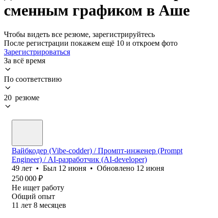
сменным графиком в Аше
Чтобы видеть все резюме, зарегистрируйтесь
После регистрации покажем ещё 10 и откроем фото
Зарегистрироваться
За всё время
По соответствию
20 резюме
Вайбкодер (Vibe-codder) / Промпт-инженер (Prompt
Engineer) / AI-разработчик (AI-developer)
49
лет
•
Был
12 июня
•
Обновлено
12 июня
250 000
₽
Не ищет работу
Общий опыт
11
лет
8
месяцев