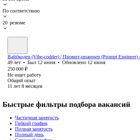
По соответствию
20 резюме
Вайбкодер (Vibe-codder) / Промпт-инженер (Prompt Engineer) /
49
лет
•
Был
12 июня
•
Обновлено
12 июня
250 000
₽
Не ищет работу
Общий опыт
11
лет
8
месяцев
Быстрые фильтры подбора вакансий
Частичная занятость
Гибкий график
Полная занятость
Полный день