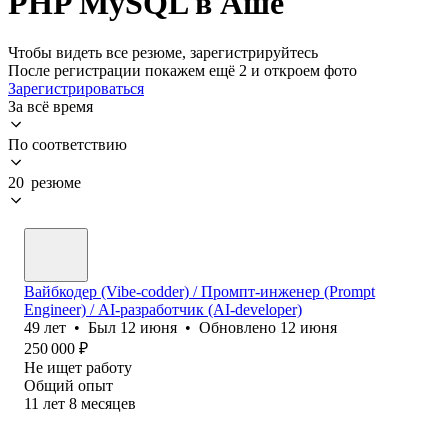
PHP MySQL в Аше
Чтобы видеть все резюме, зарегистрируйтесь
После регистрации покажем ещё 2 и откроем фото
Зарегистрироваться
За всё время
По соответствию
20 резюме
Вайбкодер (Vibe-codder) / Промпт-инженер (Prompt
Engineer) / AI-разработчик (AI-developer)
49
лет
•
Был
12 июня
•
Обновлено
12 июня
250 000
₽
Не ищет работу
Общий опыт
11
лет
8
месяцев