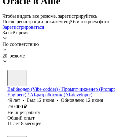
Oracle в Аше
Чтобы видеть все резюме, зарегистрируйтесь
После регистрации покажем ещё 6 и откроем фото
Зарегистрироваться
За всё время
По соответствию
20 резюме
Вайбкодер (Vibe-codder) / Промпт-инженер (Prompt
Engineer) / AI-разработчик (AI-developer)
49
лет
•
Был
12 июня
•
Обновлено
12 июня
250 000
₽
Не ищет работу
Общий опыт
11
лет
8
месяцев