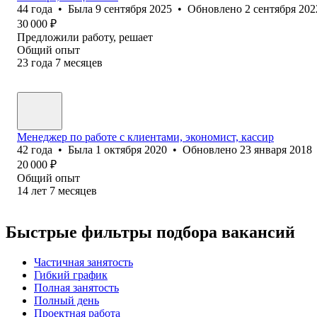
44
года
•
Была
9 сентября 2025
•
Обновлено
2 сентября 202
30 000
₽
Предложили работу, решает
Общий опыт
23
года
7
месяцев
Менеджер по работе с клиентами, экономист, кассир
42
года
•
Была
1 октября 2020
•
Обновлено
23 января 2018
20 000
₽
Общий опыт
14
лет
7
месяцев
Быстрые фильтры подбора вакансий
Частичная занятость
Гибкий график
Полная занятость
Полный день
Проектная работа