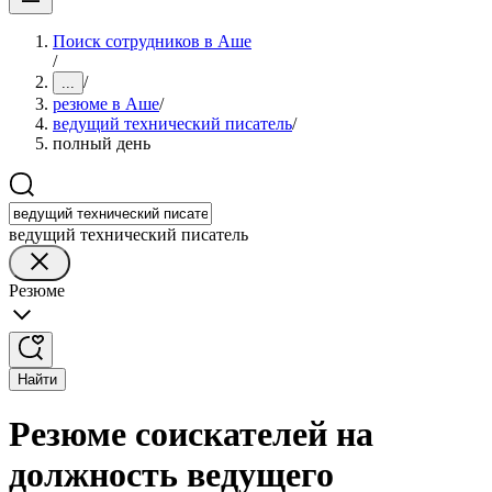
Поиск сотрудников в Аше
/
/
...
резюме в Аше
/
ведущий технический писатель
/
полный день
ведущий технический писатель
Резюме
Найти
Резюме соискателей на
должность ведущего