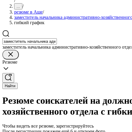
/
/
...
резюме в Аше
/
заместитель начальника административно-хозяйственного
гибкий график
заместитель начальника административно-хозяйственного отде
Резюме
Найти
Резюме соискателей на должн
хозяйственного отдела с гиб
Чтобы видеть все резюме, зарегистрируйтесь
После регистрации покажем ещё 6 и откроем фото