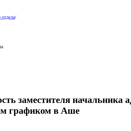
 отдела
/
ла
ость заместителя начальника 
ким графиком в Аше