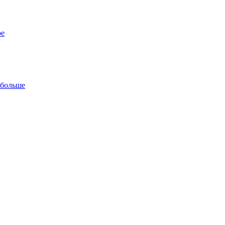
ре
 больше