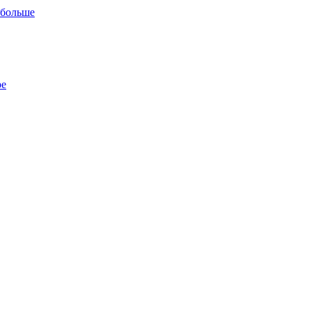
 больше
ре