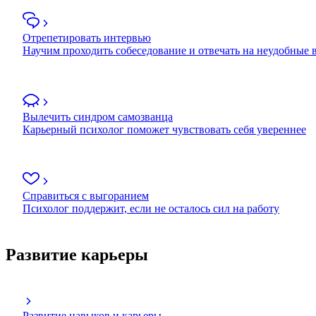
Отрепетировать интервью
Научим проходить собеседование и отвечать на неудобные
Вылечить синдром самозванца
Карьерный психолог поможет чувствовать себя увереннее
Справиться с выгоранием
Психолог поддержит, если не осталось сил на работу
Развитие карьеры
Развитие навыков и карьеры