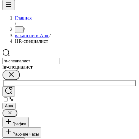
Главная
/
/
...
вакансии в Аше
/
HR-специалист
hr-специалист
Аша
График
Рабочие часы