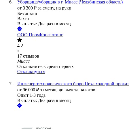
Уборщица/уборщик в г. Миасс (Челябинская область)
от
3 300
₽
за смену,
на руки
Без опыта
Вахта
Выплаты: Два раза в месяц
ООО
ПромКонсалтинг
4.2
•
17
отзывов
Миасс
Откликнитесь среди первых
Откликнуться
Инженер технологического бюро Цеха холодной прока
от
96 000
₽
за месяц,
до вычета налогов
Опыт 1-3 года
Выплаты: Два раза в месяц