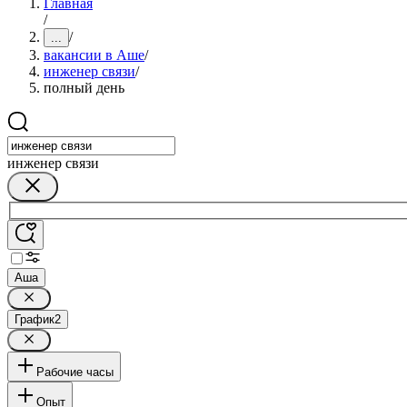
Главная
/
/
...
вакансии в Аше
/
инженер связи
/
полный день
инженер связи
Аша
График
2
Рабочие часы
Опыт