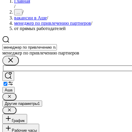
Главная
/
/
...
вакансии в Аше
/
менеджер по привлечению партнеров
/
от прямых работодателей
менеджер по привлечению партнеров
Аша
Другие параметры
1
График
Рабочие часы