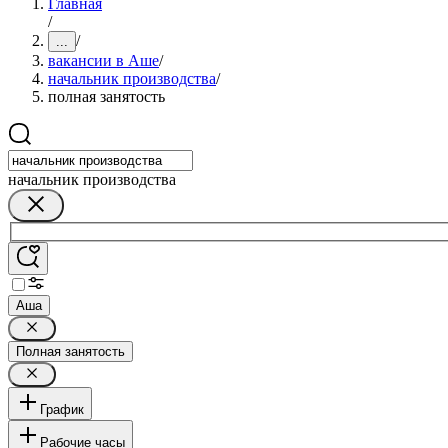
Главная
/
/
...
вакансии в Аше
/
начальник производства
/
полная занятость
начальник производства
Аша
Полная занятость
График
Рабочие часы