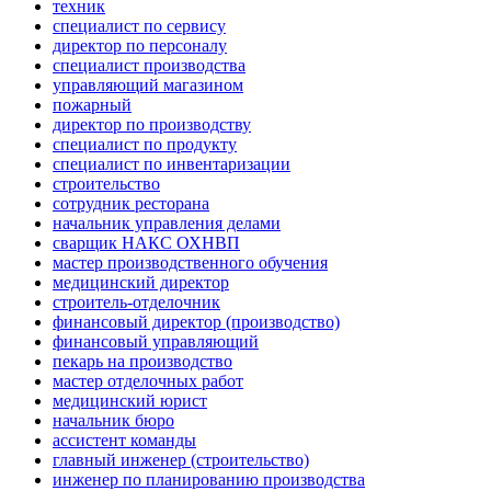
техник
специалист по сервису
директор по персоналу
специалист производства
управляющий магазином
пожарный
директор по производству
специалист по продукту
специалист по инвентаризации
строительство
сотрудник ресторана
начальник управления делами
сварщик НАКС ОХНВП
мастер производственного обучения
медицинский директор
строитель-отделочник
финансовый директор (производство)
финансовый управляющий
пекарь на производство
мастер отделочных работ
медицинский юрист
начальник бюро
ассистент команды
главный инженер (строительство)
инженер по планированию производства