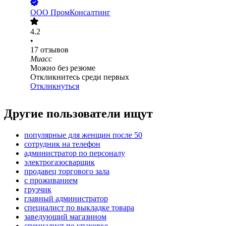
ООО
ПромКонсалтинг
4.2
•
17
отзывов
Миасс
Можно без резюме
Откликнитесь среди первых
Откликнуться
Другие пользователи ищут
популярные для женщин после 50
сотрудник на телефон
администратор по персоналу
электрогазосварщик
продавец торгового зала
с проживанием
грузчик
главный администратор
специалист по выкладке товара
заведующий магазином
специалист по упаковке