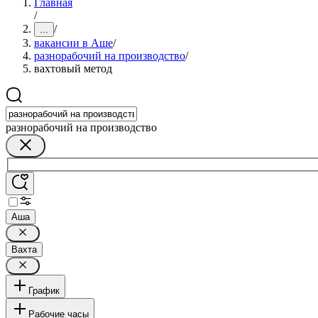
Главная
/
/
...
вакансии в Аше
/
разнорабочий на производство
/
вахтовый метод
разнорабочий на производство
Аша
Вахта
График
Рабочие часы