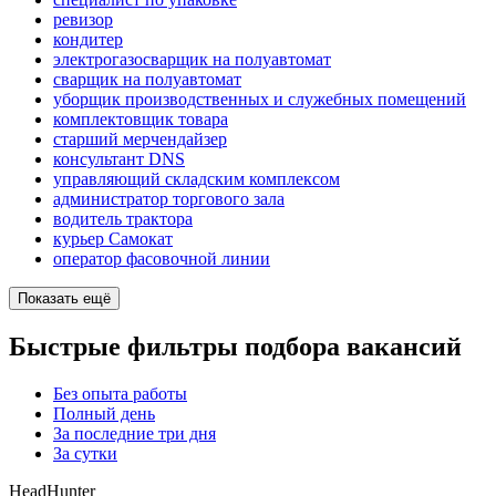
ревизор
кондитер
электрогазосварщик на полуавтомат
сварщик на полуавтомат
уборщик производственных и служебных помещений
комплектовщик товара
старший мерчендайзер
консультант DNS
управляющий складским комплексом
администратор торгового зала
водитель трактора
курьер Самокат
оператор фасовочной линии
Показать ещё
Быстрые фильтры подбора вакансий
Без опыта работы
Полный день
За последние три дня
За сутки
HeadHunter