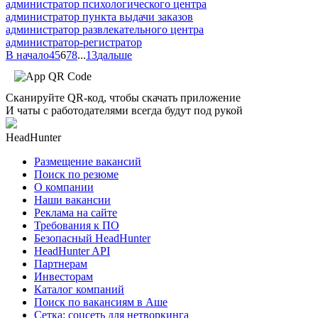
администратор психологического центра
администратор пункта выдачи заказов
администратор развлекательного центра
администратор-регистратор
В начало
4
5
6
7
8
...
13
дальше
Сканируйте QR-код, чтобы скачать приложение
И чаты с работодателями всегда будут под рукой
HeadHunter
Размещение вакансий
Поиск по резюме
О компании
Наши вакансии
Реклама на сайте
Требования к ПО
Безопасный HeadHunter
HeadHunter API
Партнерам
Инвесторам
Каталог компаний
Поиск по вакансиям в Аше
Сетка: соцсеть для нетворкинга