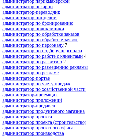
администратор парикмахерской
администратор пекарни
администратор-переводчик
администратор пиццерии
администратор по бронированию
администратор поликлиники
администратор по обработке заказов
администратор по обработке заявок
администратор по персоналу
7
администратор по подбору персонала
администратор по работе с клиентами
4
администратор по развитию
2
администратор по размещению рекламы
администратор по рекламе
администратор-портье
администратор по учету продаж
администратор по хозяйственной части
администратор-приемщик
администратор приложений
администратор-продавец
администратор продуктового магазина
администратор проекта
администратор проекта (строительство)
администратор проектного офиса
администратор производства