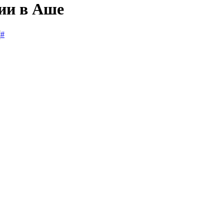
сии в Аше
#