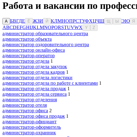
Работа и вакансии по профес
Б
В
Г
Д
Е
Ж
З
И
К
Л
М
Н
О
П
Р
С
Т
У
Ф
Х
Ц
Ч
Ш
Э
Ю
А
Ё
Й
Щ
Ы
Я
A
B
C
D
E
F
G
H
I
J
K
L
M
N
O
P
Q
R
S
T
U
V
W
X
Y
Z
администратор образовательного центра
администратор объекта
администратор оздоровительного центра
администратор онлайн-офиса
администратор-оператор
администратор отдела
1
администратор отдела закупок
администратор отдела кадров
1
администратор отдела логистики
администратор отдела по работе с клиентами
1
администратор отдела продаж
1
администратор отдела сервиса
1
администратор отделения
администратор отеля
администратор офиса
2
администратор офиса продаж
1
администратор-официант
администратор-оформитель
администратор-охранник