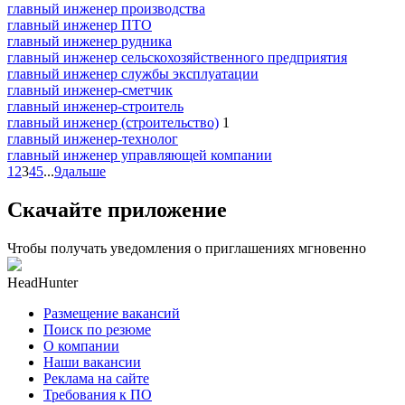
главный инженер производства
главный инженер ПТО
главный инженер рудника
главный инженер сельскохозяйственного предприятия
главный инженер службы эксплуатации
главный инженер-сметчик
главный инженер-строитель
главный инженер (строительство)
1
главный инженер-технолог
главный инженер управляющей компании
1
2
3
4
5
...
9
дальше
Скачайте приложение
Чтобы получать уведомления о приглашениях мгновенно
HeadHunter
Размещение вакансий
Поиск по резюме
О компании
Наши вакансии
Реклама на сайте
Требования к ПО