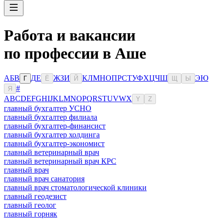
Работа и вакансии
по профессии в Аше
А
Б
В
Д
Е
Ж
З
И
К
Л
М
Н
О
П
Р
С
Т
У
Ф
Х
Ц
Ч
Ш
Э
Ю
Г
Ё
Й
Щ
Ы
#
Я
A
B
C
D
E
F
G
H
I
J
K
L
M
N
O
P
Q
R
S
T
U
V
W
X
Y
Z
главный бухгалтер УСНО
главный бухгалтер филиала
главный бухгалтер-финансист
главный бухгалтер холдинга
главный бухгалтер-экономист
главный ветеринарный врач
главный ветеринарный врач КРС
главный врач
главный врач санатория
главный врач стоматологической клиники
главный геодезист
главный геолог
главный горняк