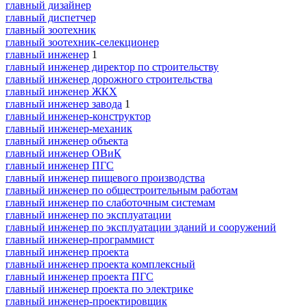
главный дизайнер
главный диспетчер
главный зоотехник
главный зоотехник-селекционер
главный инженер
1
главный инженер директор по строительству
главный инженер дорожного строительства
главный инженер ЖКХ
главный инженер завода
1
главный инженер-конструктор
главный инженер-механик
главный инженер объекта
главный инженер ОВиК
главный инженер ПГС
главный инженер пищевого производства
главный инженер по общестроительным работам
главный инженер по слаботочным системам
главный инженер по эксплуатации
главный инженер по эксплуатации зданий и сооружений
главный инженер-программист
главный инженер проекта
главный инженер проекта комплексный
главный инженер проекта ПГС
главный инженер проекта по электрике
главный инженер-проектировщик