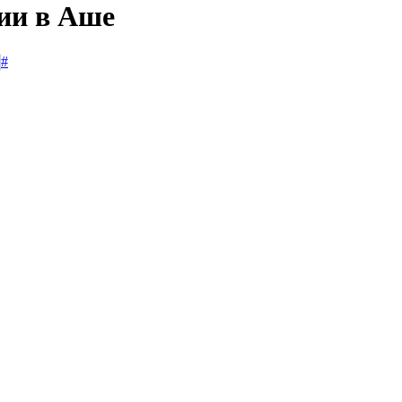
сии в Аше
#