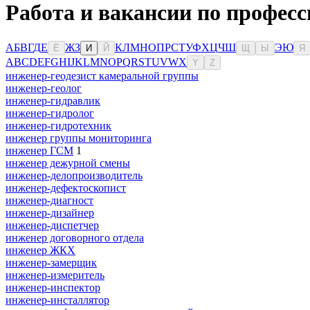
Работа и вакансии по профес
А
Б
В
Г
Д
Е
Ж
З
К
Л
М
Н
О
П
Р
С
Т
У
Ф
Х
Ц
Ч
Ш
Э
Ю
Ё
И
Й
Щ
Ы
Я
A
B
C
D
E
F
G
H
I
J
K
L
M
N
O
P
Q
R
S
T
U
V
W
X
Y
Z
инженер-геодезист камеральной группы
инженер-геолог
инженер-гидравлик
инженер-гидролог
инженер-гидротехник
инженер группы мониторинга
инженер ГСМ
1
инженер дежурной смены
инженер-делопроизводитель
инженер-дефектоскопист
инженер-диагност
инженер-дизайнер
инженер-диспетчер
инженер договорного отдела
инженер ЖКХ
инженер-замерщик
инженер-измеритель
инженер-инспектор
инженер-инсталлятор