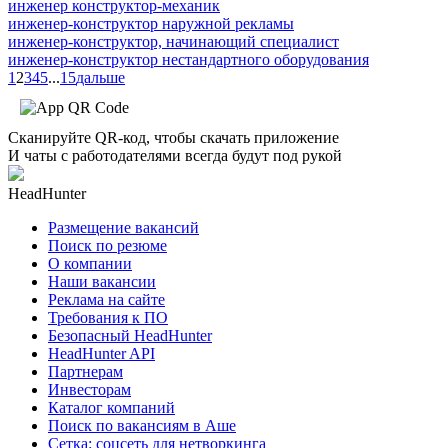
инженер конструктор-механик
инженер-конструктор наружной рекламы
инженер-конструктор, начинающий специалист
инженер-конструктор нестандартного оборудования
1
2
3
4
5
...
15
дальше
Сканируйте QR-код, чтобы скачать приложение
И чаты с работодателями всегда будут под рукой
HeadHunter
Размещение вакансий
Поиск по резюме
О компании
Наши вакансии
Реклама на сайте
Требования к ПО
Безопасный HeadHunter
HeadHunter API
Партнерам
Инвесторам
Каталог компаний
Поиск по вакансиям в Аше
Сетка: соцсеть для нетворкинга