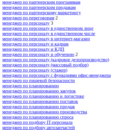
менеджер по партнерским программам
менеджер по партнерским продажам
менеджер по партнерскому маркетингу
менеджер по переговорам
2
менеджер по персоналу
3
менеджер по персоналу в единственном лице
менеджер по персоналу в единственном числе
менеджер по персоналу в интернет-магазин
менеджер по персоналу и кадрам
менеджер по персоналу и КДП
менеджер по персоналу и обучению
2
менеджер по персоналу (кадровое делопроизводство)
менеджер по персоналу (массовый подбор)
менеджер по персоналу (стажер)
менеджер по персоналу с функциями офис-менеджера
менеджер по пищевой безопасности
менеджер по планированию
менеджер по планированию закупок
менеджер по планированию и логистике
менеджер по планированию поставок
менеджер по планированию продаж
менеджер по планированию производства
менеджер по планированию спроса
менеджер по подбору IT-персонала
менеджер по подбору автозапчастей