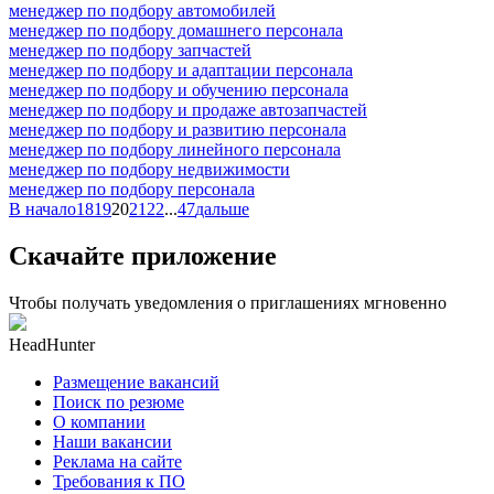
менеджер по подбору автомобилей
менеджер по подбору домашнего персонала
менеджер по подбору запчастей
менеджер по подбору и адаптации персонала
менеджер по подбору и обучению персонала
менеджер по подбору и продаже автозапчастей
менеджер по подбору и развитию персонала
менеджер по подбору линейного персонала
менеджер по подбору недвижимости
менеджер по подбору персонала
В начало
18
19
20
21
22
...
47
дальше
Скачайте приложение
Чтобы получать уведомления о приглашениях мгновенно
HeadHunter
Размещение вакансий
Поиск по резюме
О компании
Наши вакансии
Реклама на сайте
Требования к ПО