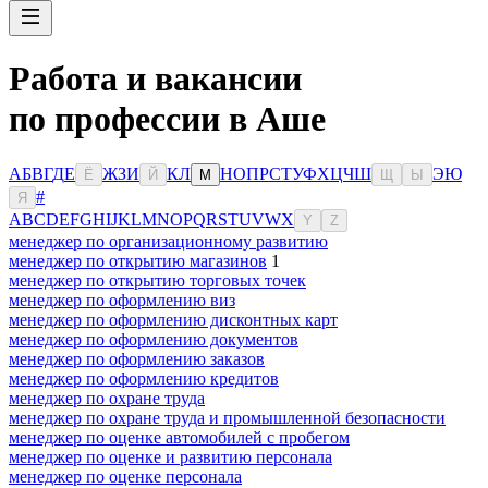
Работа и вакансии
по профессии в Аше
А
Б
В
Г
Д
Е
Ж
З
И
К
Л
Н
О
П
Р
С
Т
У
Ф
Х
Ц
Ч
Ш
Э
Ю
Ё
Й
М
Щ
Ы
#
Я
A
B
C
D
E
F
G
H
I
J
K
L
M
N
O
P
Q
R
S
T
U
V
W
X
Y
Z
менеджер по организационному развитию
менеджер по открытию магазинов
1
менеджер по открытию торговых точек
менеджер по оформлению виз
менеджер по оформлению дисконтных карт
менеджер по оформлению документов
менеджер по оформлению заказов
менеджер по оформлению кредитов
менеджер по охране труда
менеджер по охране труда и промышленной безопасности
менеджер по оценке автомобилей с пробегом
менеджер по оценке и развитию персонала
менеджер по оценке персонала