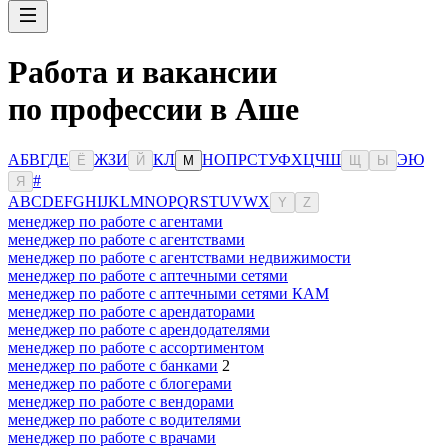
Работа и вакансии
по профессии в Аше
А
Б
В
Г
Д
Е
Ж
З
И
К
Л
Н
О
П
Р
С
Т
У
Ф
Х
Ц
Ч
Ш
Э
Ю
Ё
Й
М
Щ
Ы
#
Я
A
B
C
D
E
F
G
H
I
J
K
L
M
N
O
P
Q
R
S
T
U
V
W
X
Y
Z
менеджер по работе с агентами
менеджер по работе с агентствами
менеджер по работе с агентствами недвижимости
менеджер по работе с аптечными сетями
менеджер по работе с аптечными сетями КАМ
менеджер по работе с арендаторами
менеджер по работе с арендодателями
менеджер по работе с ассортиментом
менеджер по работе с банками
2
менеджер по работе с блогерами
менеджер по работе с вендорами
менеджер по работе с водителями
менеджер по работе с врачами