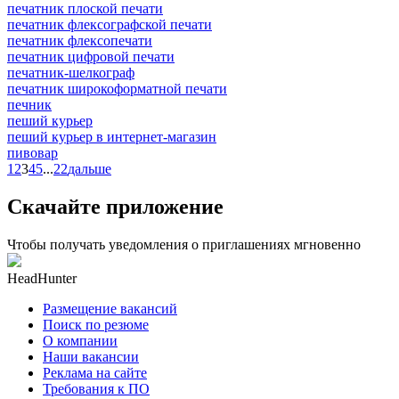
печатник плоской печати
печатник флексографской печати
печатник флексопечати
печатник цифровой печати
печатник-шелкограф
печатник широкоформатной печати
печник
пеший курьер
пеший курьер в интернет-магазин
пивовар
1
2
3
4
5
...
22
дальше
Скачайте приложение
Чтобы получать уведомления о приглашениях мгновенно
HeadHunter
Размещение вакансий
Поиск по резюме
О компании
Наши вакансии
Реклама на сайте
Требования к ПО