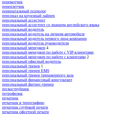
перемотчик
переплетчик
перинатальный психолог
персонал на круизный лайнер
персональный ассистент
персональный ассистент со знанием английского языка
персональный водитель
персональный водитель на личном автомобиле
персональный водитель первого лица компании
персональный водитель руководителя
персональный менеджер
4
персональный менеджер по работе с VIP-клиентами
персональный менеджер по работе с клиентами
2
персональный офисный водитель
персональный тренер
1
персональный тренер EMS
персональный тренер тренажерного зала
персональный финансовый консультант
персональный фитнес-тренер
пескоструйщик
петрофизик
печатник
печатник в типографию
печатник глубокой печати
печатник офсетной печати