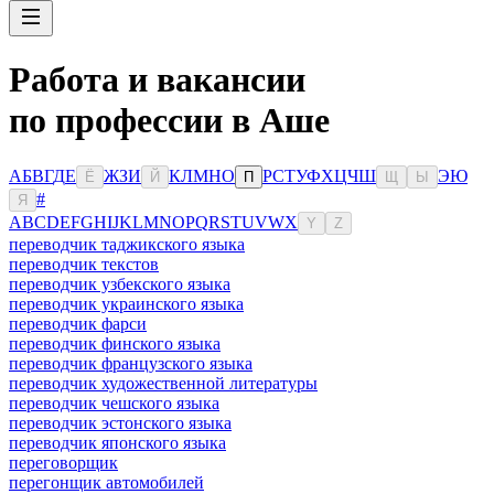
Работа и вакансии
по профессии в Аше
А
Б
В
Г
Д
Е
Ж
З
И
К
Л
М
Н
О
Р
С
Т
У
Ф
Х
Ц
Ч
Ш
Э
Ю
Ё
Й
П
Щ
Ы
#
Я
A
B
C
D
E
F
G
H
I
J
K
L
M
N
O
P
Q
R
S
T
U
V
W
X
Y
Z
переводчик таджикского языка
переводчик текстов
переводчик узбекского языка
переводчик украинского языка
переводчик фарси
переводчик финского языка
переводчик французского языка
переводчик художественной литературы
переводчик чешского языка
переводчик эстонского языка
переводчик японского языка
переговорщик
перегонщик автомобилей