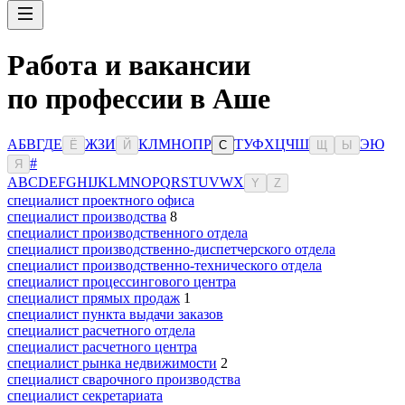
Работа и вакансии
по профессии в Аше
А
Б
В
Г
Д
Е
Ж
З
И
К
Л
М
Н
О
П
Р
Т
У
Ф
Х
Ц
Ч
Ш
Э
Ю
Ё
Й
С
Щ
Ы
#
Я
A
B
C
D
E
F
G
H
I
J
K
L
M
N
O
P
Q
R
S
T
U
V
W
X
Y
Z
специалист проектного офиса
специалист производства
8
специалист производственного отдела
специалист производственно-диспетчерского отдела
специалист производственно-технического отдела
специалист процессингового центра
специалист прямых продаж
1
специалист пункта выдачи заказов
специалист расчетного отдела
специалист расчетного центра
специалист рынка недвижимости
2
специалист сварочного производства
специалист секретариата