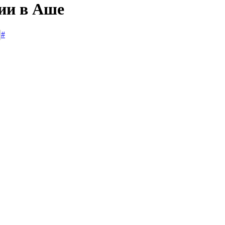
сии в Аше
#