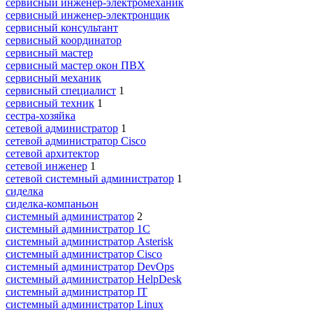
сервисный инженер-электромеханик
сервисный инженер-электронщик
сервисный консультант
сервисный координатор
сервисный мастер
сервисный мастер окон ПВХ
сервисный механик
сервисный специалист
1
сервисный техник
1
сестра-хозяйка
сетевой администратор
1
сетевой администратор Cisco
сетевой архитектор
сетевой инженер
1
сетевой системный администратор
1
сиделка
сиделка-компаньон
системный администратор
2
системный администратор 1С
системный администратор Asterisk
системный администратор Cisco
системный администратор DevOps
системный администратор HelpDesk
системный администратор IT
системный администратор Linux