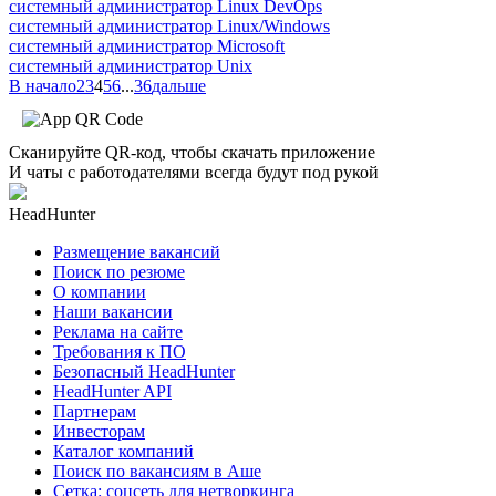
системный администратор Linux DevOps
системный администратор Linux/Windows
системный администратор Microsoft
системный администратор Unix
В начало
2
3
4
5
6
...
36
дальше
Сканируйте QR-код, чтобы скачать приложение
И чаты с работодателями всегда будут под рукой
HeadHunter
Размещение вакансий
Поиск по резюме
О компании
Наши вакансии
Реклама на сайте
Требования к ПО
Безопасный HeadHunter
HeadHunter API
Партнерам
Инвесторам
Каталог компаний
Поиск по вакансиям в Аше
Сетка: соцсеть для нетворкинга