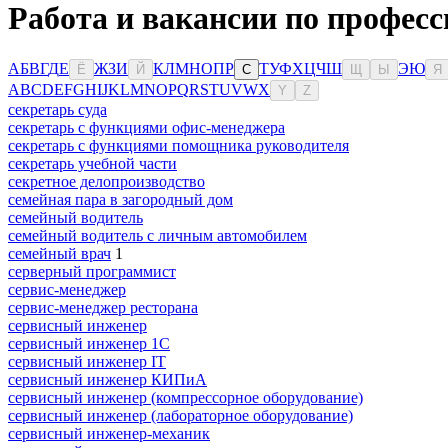
Работа и вакансии по профес
А
Б
В
Г
Д
Е
Ж
З
И
К
Л
М
Н
О
П
Р
Т
У
Ф
Х
Ц
Ч
Ш
Э
Ю
Ё
Й
С
Щ
Ы
Я
A
B
C
D
E
F
G
H
I
J
K
L
M
N
O
P
Q
R
S
T
U
V
W
X
Y
Z
секретарь суда
секретарь с функциями офис-менеджера
секретарь с функциями помощника руководителя
секретарь учебной части
секретное делопроизводство
семейная пара в загородный дом
семейный водитель
семейный водитель с личным автомобилем
семейный врач
1
серверный программист
сервис-менеджер
сервис-менеджер ресторана
сервисный инженер
сервисный инженер 1С
сервисный инженер IT
сервисный инженер КИПиА
сервисный инженер (компрессорное оборудование)
сервисный инженер (лабораторное оборудование)
сервисный инженер-механик