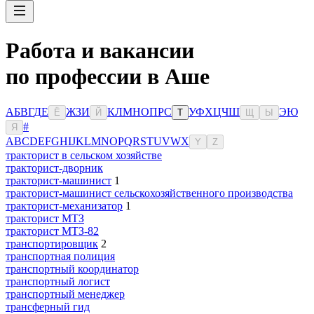
Работа и вакансии
по профессии в Аше
А
Б
В
Г
Д
Е
Ж
З
И
К
Л
М
Н
О
П
Р
С
У
Ф
Х
Ц
Ч
Ш
Э
Ю
Ё
Й
Т
Щ
Ы
#
Я
A
B
C
D
E
F
G
H
I
J
K
L
M
N
O
P
Q
R
S
T
U
V
W
X
Y
Z
тракторист в сельском хозяйстве
тракторист-дворник
тракторист-машинист
1
тракторист-машинист сельскохозяйственного производства
тракторист-механизатор
1
тракторист МТЗ
тракторист МТЗ-82
транспортировщик
2
транспортная полиция
транспортный координатор
транспортный логист
транспортный менеджер
трансферный гид