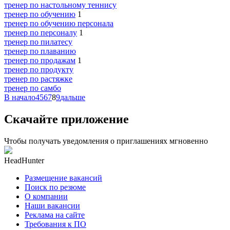
тренер по настольному теннису
тренер по обучению
1
тренер по обучению персонала
тренер по персоналу
1
тренер по пилатесу
тренер по плаванию
тренер по продажам
1
тренер по продукту
тренер по растяжке
тренер по самбо
В начало
4
5
6
7
8
9
дальше
Скачайте приложение
Чтобы получать уведомления о приглашениях мгновенно
HeadHunter
Размещение вакансий
Поиск по резюме
О компании
Наши вакансии
Реклама на сайте
Требования к ПО