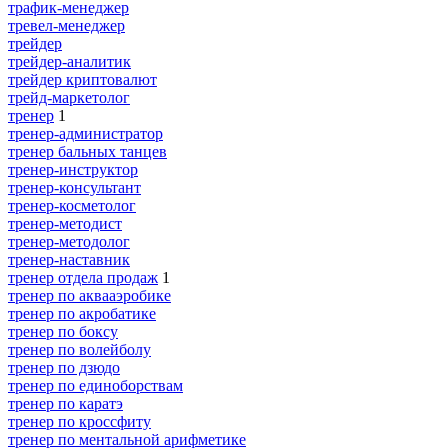
трафик-менеджер
тревел-менеджер
трейдер
трейдер-аналитик
трейдер криптовалют
трейд-маркетолог
тренер
1
тренер-администратор
тренер бальных танцев
тренер-инструктор
тренер-консультант
тренер-косметолог
тренер-методист
тренер-методолог
тренер-наставник
тренер отдела продаж
1
тренер по аквааэробике
тренер по акробатике
тренер по боксу
тренер по волейболу
тренер по дзюдо
тренер по единоборствам
тренер по каратэ
тренер по кроссфиту
тренер по ментальной арифметике