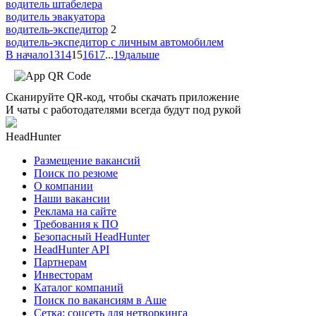
водитель штабелера
водитель эвакуатора
водитель-экспедитор
2
водитель-экспедитор c личным автомобилем
В начало
13
14
15
16
17
...
19
дальше
Сканируйте QR-код, чтобы скачать приложение
И чаты с работодателями всегда будут под рукой
HeadHunter
Размещение вакансий
Поиск по резюме
О компании
Наши вакансии
Реклама на сайте
Требования к ПО
Безопасный HeadHunter
HeadHunter API
Партнерам
Инвесторам
Каталог компаний
Поиск по вакансиям в Аше
Сетка: соцсеть для нетворкинга