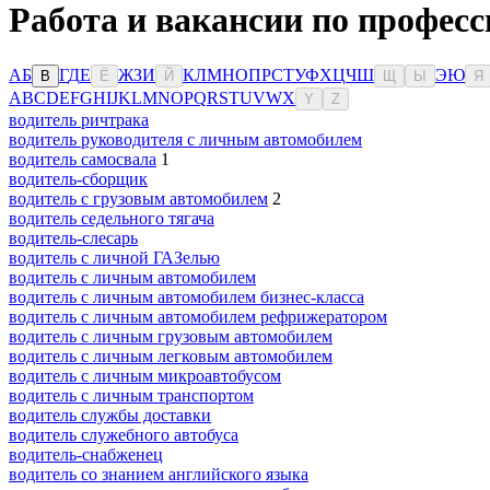
Работа и вакансии по профес
А
Б
Г
Д
Е
Ж
З
И
К
Л
М
Н
О
П
Р
С
Т
У
Ф
Х
Ц
Ч
Ш
Э
Ю
В
Ё
Й
Щ
Ы
Я
A
B
C
D
E
F
G
H
I
J
K
L
M
N
O
P
Q
R
S
T
U
V
W
X
Y
Z
водитель ричтрака
водитель руководителя с личным автомобилем
водитель самосвала
1
водитель-сборщик
водитель с грузовым автомобилем
2
водитель седельного тягача
водитель-слесарь
водитель с личной ГАЗелью
водитель с личным автомобилем
водитель с личным автомобилем бизнес-класса
водитель с личным автомобилем рефрижератором
водитель с личным грузовым автомобилем
водитель с личным легковым автомобилем
водитель с личным микроавтобусом
водитель с личным транспортом
водитель службы доставки
водитель служебного автобуса
водитель-снабженец
водитель со знанием английского языка