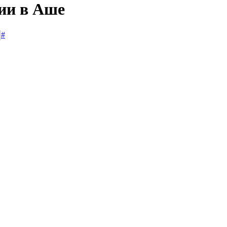
сии в Аше
#