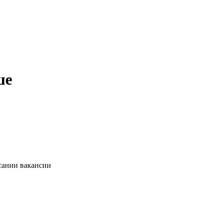
ше
сании вакансии