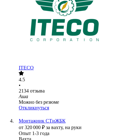
ITECO
4.5
•
2134
отзыва
Аша
Можно без резюме
Откликнуться
Монтажник СТиЖБК
от
320 000
₽
за вахту,
на руки
Опыт 1-3 года
Вахта