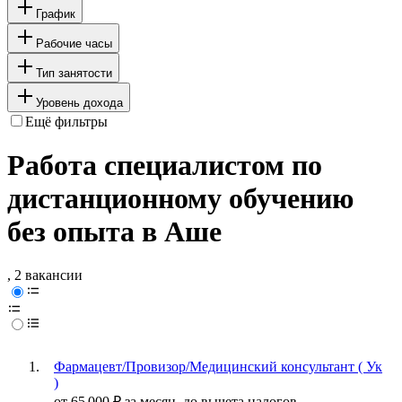
График
Рабочие часы
Тип занятости
Уровень дохода
Ещё фильтры
Работа специалистом по
дистанционному обучению
без опыта в Аше
, 2 вакансии
Фармацевт/Провизор/Медицинский консультант ( Ук
)
от
65 000
₽
за месяц,
до вычета налогов