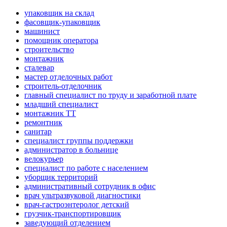
упаковщик на склад
фасовщик-упаковщик
машинист
помощник оператора
строительство
монтажник
сталевар
мастер отделочных работ
строитель-отделочник
главный специалист по труду и заработной плате
младший специалист
монтажник ТТ
ремонтник
санитар
специалист группы поддержки
администратор в больнице
велокурьер
специалист по работе с населением
уборщик территорий
административный сотрудник в офис
врач ультразвуковой диагностики
врач-гастроэнтеролог детский
грузчик-транспортировщик
заведующий отделением