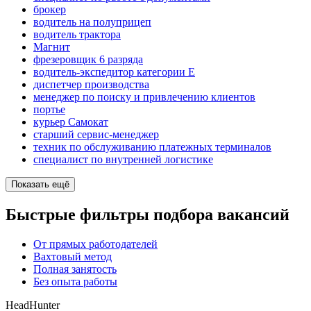
брокер
водитель на полуприцеп
водитель трактора
Магнит
фрезеровщик 6 разряда
водитель-экспедитор категории Е
диспетчер производства
менеджер по поиску и привлечению клиентов
портье
курьер Самокат
старший сервис-менеджер
техник по обслуживанию платежных терминалов
специалист по внутренней логистике
Показать ещё
Быстрые фильтры подбора вакансий
От прямых работодателей
Вахтовый метод
Полная занятость
Без опыта работы
HeadHunter