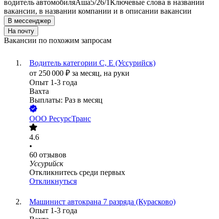
водитель автомобиля
Аша
5/2
6/1
Ключевые слова в названии
вакансии, в названии компании и в описании вакансии
В мессенджер
На почту
Вакансии по похожим запросам
Водитель категории С, Е (Уссурийск)
от
250 000
₽
за месяц,
на руки
Опыт 1-3 года
Вахта
Выплаты: Раз в месяц
ООО
РесурсТранс
4.6
•
60
отзывов
Уссурийск
Откликнитесь среди первых
Откликнуться
Машинист автокрана 7 разряда (Курасково)
Опыт 1-3 года