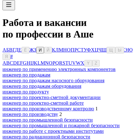
Работа и вакансии
по профессии в Аше
А
Б
В
Г
Д
Е
Ж
З
К
Л
М
Н
О
П
Р
С
Т
У
Ф
Х
Ц
Ч
Ш
Э
Ю
Ё
И
Й
Щ
Ы
#
Я
A
B
C
D
E
F
G
H
I
J
K
L
M
N
O
P
Q
R
S
T
U
V
W
X
Y
Z
инженер по применению электронных компонентов
инженер по продажам
инженер по продажам насосного оборудования
инженер по продажам оборудования
инженер по продукту
инженер по проектно-сметной документации
инженер по проектно-сметной работе
инженер по производственному контролю
1
инженер по производству
2
инженер по промышленной безопасности
инженер по промышленной и пожарной безопасности
инженер по работе с проектными институтами
инженер по радиационной безопасности