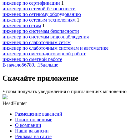
инженер по сертификации
1
инженер по сетевой безопасности
инженер по сетевому оборудованию
инженер по сетевым технологиям
1
инженер по сетям
1
инженер по системам безопасности
инженер по системам видеонаблюдения
инженер по слаботочным сетям
инженер по слаботочным системам и автоматике
инженер по сметно-договорной работе
инженер по сметной работе
В начало
5
6
7
8
9
...
15
дальше
Скачайте приложение
Чтобы получать уведомления о приглашениях мгновенно
HeadHunter
Размещение вакансий
Поиск по резюме
О компании
Наши вакансии
Реклама на сайте