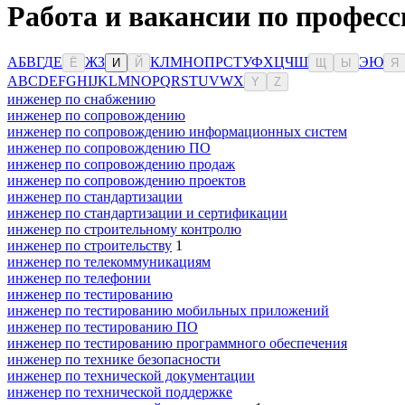
Работа и вакансии по профес
А
Б
В
Г
Д
Е
Ж
З
К
Л
М
Н
О
П
Р
С
Т
У
Ф
Х
Ц
Ч
Ш
Э
Ю
Ё
И
Й
Щ
Ы
Я
A
B
C
D
E
F
G
H
I
J
K
L
M
N
O
P
Q
R
S
T
U
V
W
X
Y
Z
инженер по снабжению
инженер по сопровождению
инженер по сопровождению информационных систем
инженер по сопровождению ПО
инженер по сопровождению продаж
инженер по сопровождению проектов
инженер по стандартизации
инженер по стандартизации и сертификации
инженер по строительному контролю
инженер по строительству
1
инженер по телекоммуникациям
инженер по телефонии
инженер по тестированию
инженер по тестированию мобильных приложений
инженер по тестированию ПО
инженер по тестированию программного обеспечения
инженер по технике безопасности
инженер по технической документации
инженер по технической поддержке