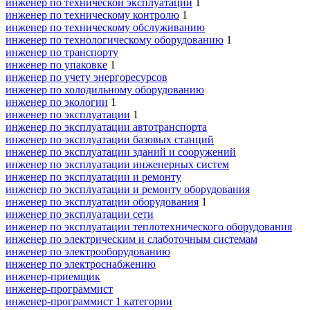
инженер по технической эксплуатации
1
инженер по техническому контролю
1
инженер по техническому обслуживанию
инженер по технологическому оборудованию
1
инженер по транспорту
инженер по упаковке
1
инженер по учету энергоресурсов
инженер по холодильному оборудованию
инженер по экологии
1
инженер по эксплуатации
1
инженер по эксплуатации автотранспорта
инженер по эксплуатации базовых станций
инженер по эксплуатации зданий и сооружений
инженер по эксплуатации инженерных систем
инженер по эксплуатации и ремонту
инженер по эксплуатации и ремонту оборудования
инженер по эксплуатации оборудования
1
инженер по эксплуатации сети
инженер по эксплуатации теплотехнического оборудования
инженер по электрическим и слаботочным системам
инженер по электрооборудованию
инженер по электроснабжению
инженер-приемщик
инженер-программист
инженер-программист 1 категории