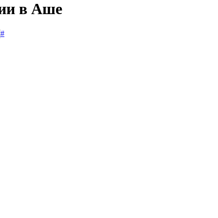
сии в Аше
#