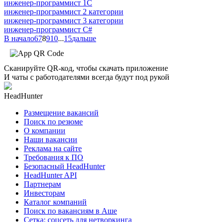
инженер-программист 1С
инженер-программист 2 категории
инженер-программист 3 категории
инженер-программист C#
В начало
6
7
8
9
10
...
15
дальше
Сканируйте QR-код, чтобы скачать приложение
И чаты с работодателями всегда будут под рукой
HeadHunter
Размещение вакансий
Поиск по резюме
О компании
Наши вакансии
Реклама на сайте
Требования к ПО
Безопасный HeadHunter
HeadHunter API
Партнерам
Инвесторам
Каталог компаний
Поиск по вакансиям в Аше
Сетка: соцсеть для нетворкинга